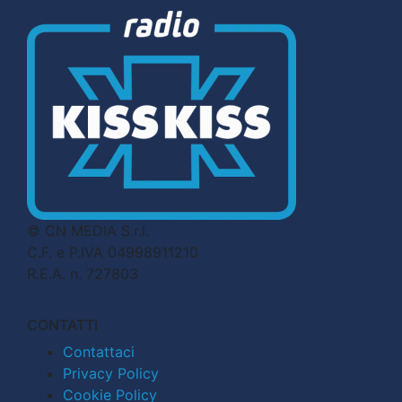
© CN MEDIA S.r.l.
C.F. e P.IVA 04998911210
R.E.A. n. 727803
CONTATTI
Contattaci
Privacy Policy
Cookie Policy