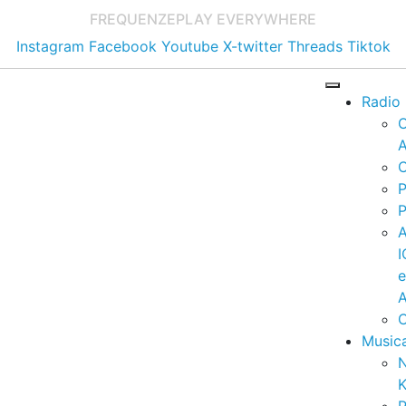
FREQUENZE
PLAY EVERYWHERE
Instagram
Facebook
Youtube
X-twitter
Threads
Tiktok
Radio
A
C
P
P
I
A
C
Music
K