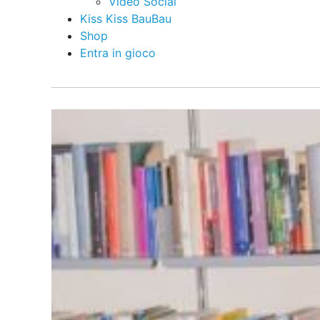
Video Social
Kiss Kiss BauBau
Shop
Entra in gioco