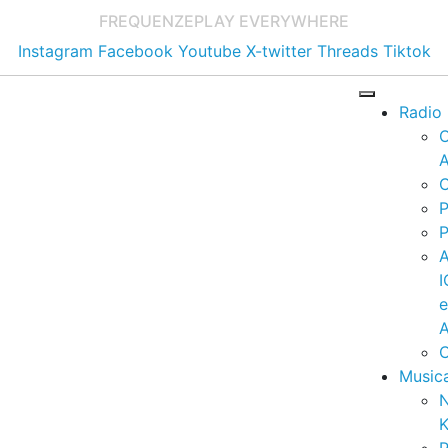
FREQUENZE
PLAY EVERYWHERE
Instagram
Facebook
Youtube
X-twitter
Threads
Tiktok
Radio
A
C
P
P
I
A
C
Music
K