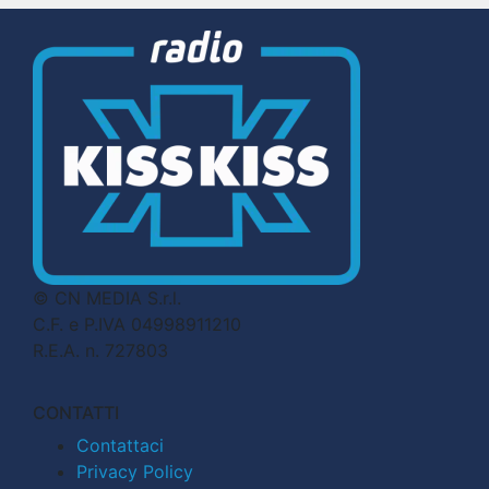
© CN MEDIA S.r.l.
C.F. e P.IVA 04998911210
R.E.A. n. 727803
CONTATTI
Contattaci
Privacy Policy