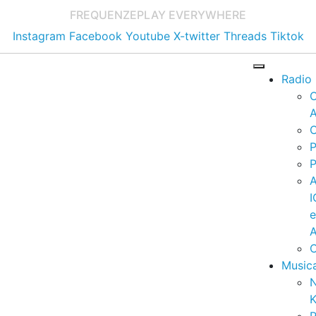
FREQUENZE
PLAY EVERYWHERE
Instagram
Facebook
Youtube
X-twitter
Threads
Tiktok
Radio
A
C
P
P
I
A
C
Music
K