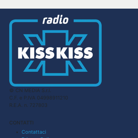
© CN MEDIA S.r.l.
C.F. e P.IVA 04998911210
R.E.A. n. 727803
CONTATTI
Contattaci