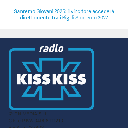
Sanremo Giovani 2026: il vincitore accederà
direttamente tra i Big di Sanremo 2027
© CN MEDIA S.r.l.
C.F. e P.IVA 04998911210
R.E.A. n. 727803