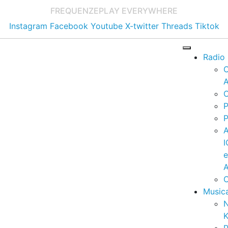
FREQUENZE
PLAY EVERYWHERE
Instagram
Facebook
Youtube
X-twitter
Threads
Tiktok
Radio
A
C
P
P
I
A
C
Music
K