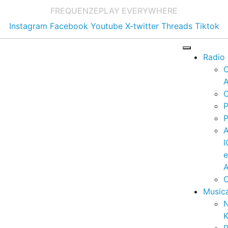
FREQUENZE
PLAY EVERYWHERE
Instagram
Facebook
Youtube
X-twitter
Threads
Tiktok
Radio
A
C
P
P
I
A
C
Music
K