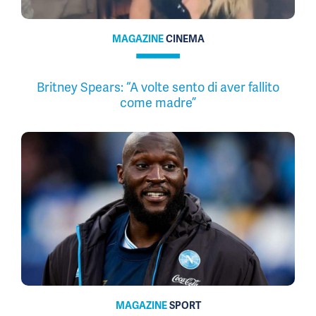
MAGAZINE
CINEMA
Britney Spears: “A volte sento di aver fallito
come madre”
MAGAZINE
SPORT