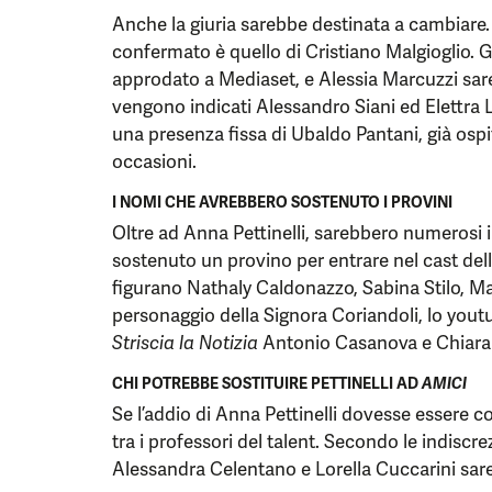
Anche la giuria sarebbe destinata a cambiare
confermato è quello di Cristiano Malgioglio. 
approdato a Mediaset, e Alessia Marcuzzi sare
vengono indicati Alessandro Siani ed Elettra
una presenza fissa di Ubaldo Pantani, già osp
occasioni.
I NOMI CHE AVREBBERO SOSTENUTO I PROVINI
Oltre ad Anna Pettinelli, sarebbero numerosi i
sostenuto un provino per entrare nel cast della
figurano Nathaly Caldonazzo, Sabina Stilo, Mau
personaggio della Signora Coriandoli, lo youtub
Striscia la Notizia
Antonio Casanova e Chiara 
CHI POTREBBE SOSTITUIRE PETTINELLI AD
AMICI
Se l’addio di Anna Pettinelli dovesse essere c
tra i professori del talent. Secondo le indiscr
Alessandra Celentano e Lorella Cuccarini sar