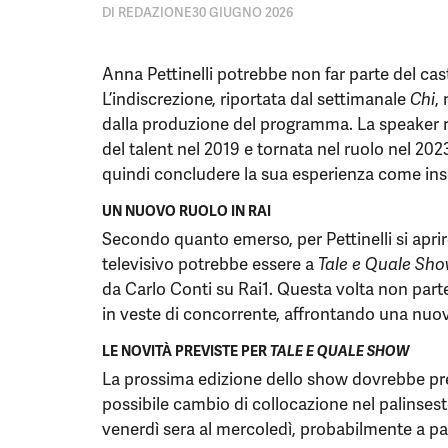
DI
REDAZIONE
30 GIUGNO 2026
Anna Pettinelli potrebbe non far parte del cas
L’indiscrezione, riportata dal settimanale
Chi
,
dalla produzione del programma. La speaker r
del talent nel 2019 e tornata nel ruolo nel 2
quindi concludere la sua esperienza come ins
UN NUOVO RUOLO IN RAI
Secondo quanto emerso, per Pettinelli si aprire
televisivo potrebbe essere a
Tale e Quale Sh
da Carlo Conti su Rai1. Questa volta non par
in veste di concorrente, affrontando una nuov
LE NOVITÀ PREVISTE PER
TALE E QUALE SHOW
La prossima edizione dello show dovrebbe pre
possibile cambio di collocazione nel palinsesto
venerdì sera al mercoledì, probabilmente a par