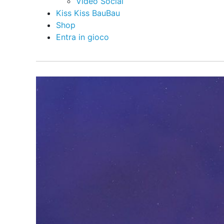
Video Social
Kiss Kiss BauBau
Shop
Entra in gioco