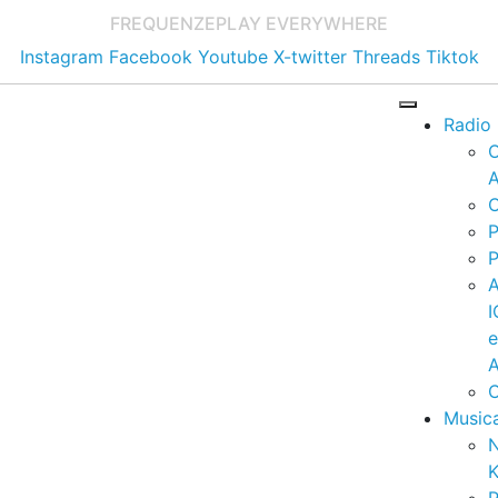
FREQUENZE
PLAY EVERYWHERE
Instagram
Facebook
Youtube
X-twitter
Threads
Tiktok
Radio
A
C
P
P
I
A
C
Music
K