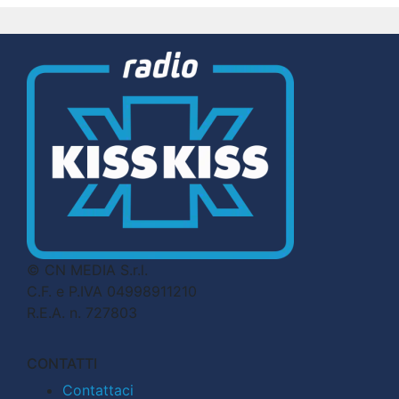
© CN MEDIA S.r.l.
C.F. e P.IVA 04998911210
R.E.A. n. 727803
CONTATTI
Contattaci