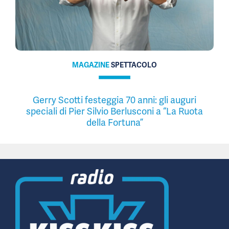
MAGAZINE
SPETTACOLO
Gerry Scotti festeggia 70 anni: gli auguri
speciali di Pier Silvio Berlusconi a “La Ruota
della Fortuna”