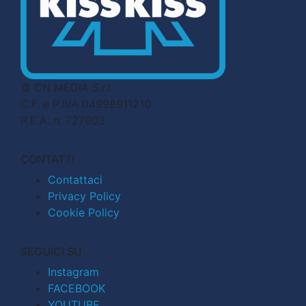
© CN MEDIA S.r.l.
C.F. e P.IVA 04998911210
R.E.A. n. 727803
CONTATTI
Contattaci
Privacy Policy
Cookie Policy
SEGUICI SU
Instagram
FACEBOOK
YOUTUBE