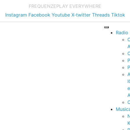
FREQUENZE
PLAY EVERYWHERE
Instagram
Facebook
Youtube
X-twitter
Threads
Tiktok
Radio
A
C
P
P
I
A
C
Music
K