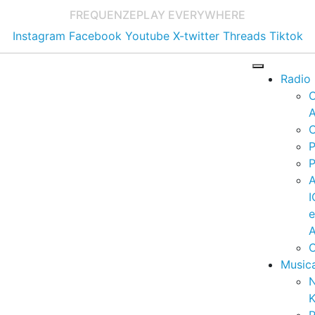
FREQUENZE
PLAY EVERYWHERE
Instagram
Facebook
Youtube
X-twitter
Threads
Tiktok
Radio
A
C
P
P
I
A
C
Music
K