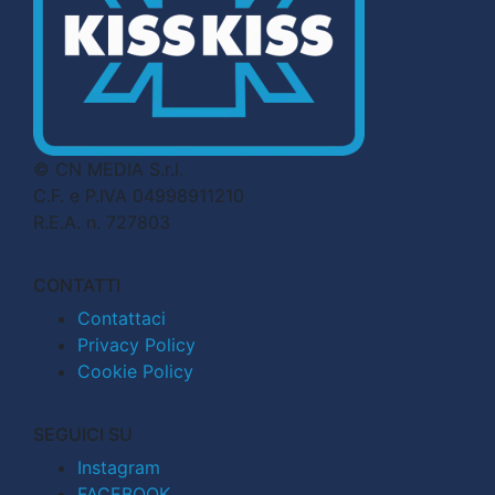
© CN MEDIA S.r.l.
C.F. e P.IVA 04998911210
R.E.A. n. 727803
CONTATTI
Contattaci
Privacy Policy
Cookie Policy
SEGUICI SU
Instagram
FACEBOOK