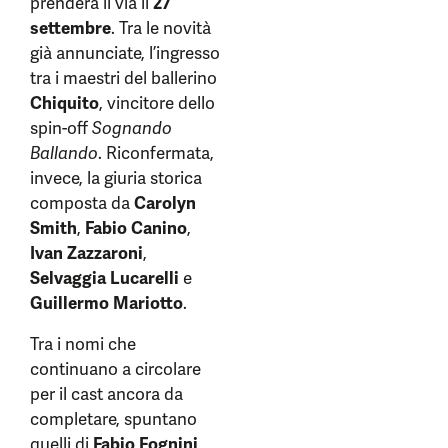
prenderà il via il
27
settembre
. Tra le novità
già annunciate, l’ingresso
tra i maestri del ballerino
Chiquito
, vincitore dello
spin-off
Sognando
Ballando
. Riconfermata,
invece, la giuria storica
composta da
Carolyn
Smith
,
Fabio Canino
,
Ivan Zazzaroni
,
Selvaggia Lucarelli
e
Guillermo Mariotto
.
Tra i nomi che
continuano a circolare
per il cast ancora da
completare, spuntano
quelli di
Fabio Fognini
,