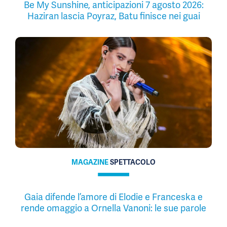
Be My Sunshine, anticipazioni 7 agosto 2026:
Haziran lascia Poyraz, Batu finisce nei guai
MAGAZINE
SPETTACOLO
Gaia difende l’amore di Elodie e Franceska e
rende omaggio a Ornella Vanoni: le sue parole