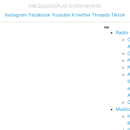
FREQUENZE
PLAY EVERYWHERE
Instagram
Facebook
Youtube
X-twitter
Threads
Tiktok
Radio
A
C
P
P
I
A
C
Music
K