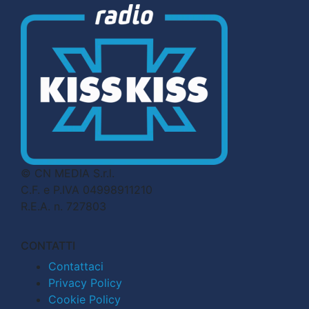
© CN MEDIA S.r.l.
C.F. e P.IVA 04998911210
R.E.A. n. 727803
CONTATTI
Contattaci
Privacy Policy
Cookie Policy