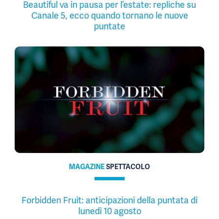
Beautiful va in pausa per l’estate: repliche su
Canale 5, ecco quando tornano le nuove
puntate
MAGAZINE
SPETTACOLO
Forbidden Fruit: anticipazioni della puntata di
lunedì 10 agosto