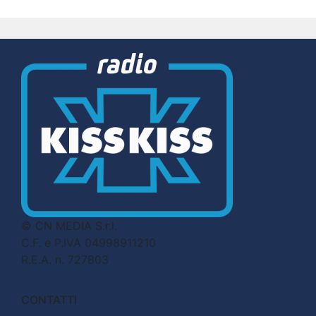
© CN MEDIA S.r.l.
C.F. e P.IVA 04998911210
R.E.A. n. 727803
CONTATTI