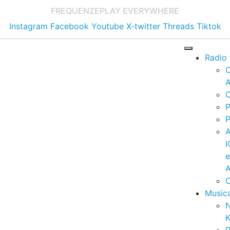
FREQUENZE
PLAY EVERYWHERE
Instagram
Facebook
Youtube
X-twitter
Threads
Tiktok
Radio
A
C
P
P
I
A
C
Music
K