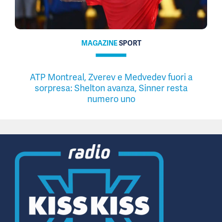
MAGAZINE
SPORT
ATP Montreal, Zverev e Medvedev fuori a
sorpresa: Shelton avanza, Sinner resta
numero uno