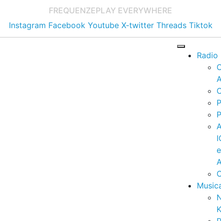
FREQUENZE
PLAY EVERYWHERE
Instagram
Facebook
Youtube
X-twitter
Threads
Tiktok
Radio
A
C
P
P
I
A
C
Music
K