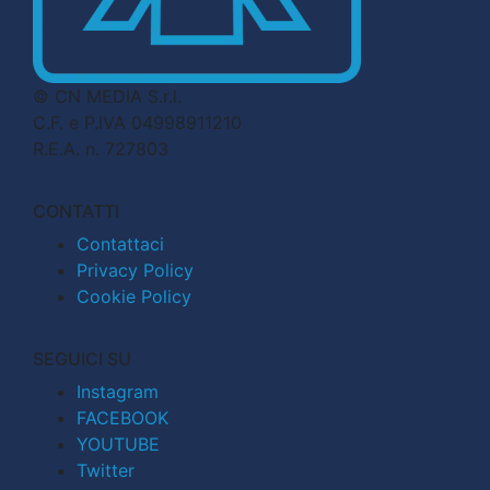
© CN MEDIA S.r.l.
C.F. e P.IVA 04998911210
R.E.A. n. 727803
CONTATTI
Contattaci
Privacy Policy
Cookie Policy
SEGUICI SU
Instagram
FACEBOOK
YOUTUBE
Twitter