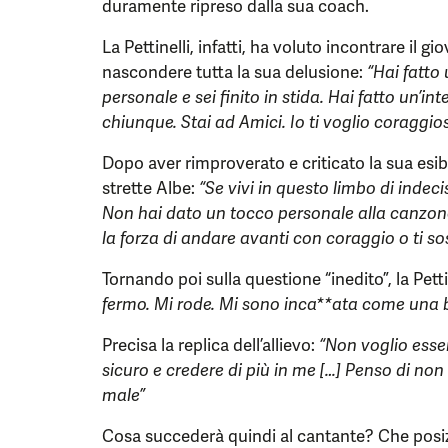
duramente ripreso dalla sua coach.
La Pettinelli, infatti, ha voluto incontrare il
nascondere tutta la sua delusione:
“Hai fatto 
personale e sei finito in stida. Hai fatto un’i
chiunque. Stai ad Amici. Io ti voglio coraggio
Dopo aver rimproverato e criticato la sua esib
strette Albe:
“Se vivi in questo limbo di inde
Non hai dato un tocco personale alla canzone,
la forza di andare avanti con coraggio o ti so
Tornando poi sulla questione “inedito”, la Petti
fermo. Mi rode. Mi sono inca**ata come una be
Precisa la replica dell’allievo:
“Non voglio esser
sicuro e credere di più in me […] Penso di no
male”
Cosa succederà quindi al cantante? Che posiz