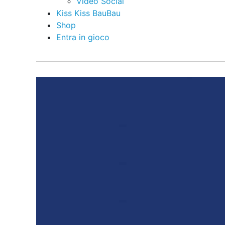
Video Social
Kiss Kiss BauBau
Shop
Entra in gioco