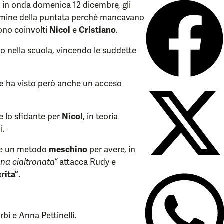
 in onda domenica 12 dicembre, gli
termine della puntata perché mancavano
dono coinvolti
Nicol
e
Cristiano
.
o nella scuola, vincendo le suddette
e
ha visto però anche un acceso
re lo sfidante per
Nicol
, in teoria
i.
are un metodo
meschino
per avere, in
una cialtronata”
attacca Rudy e
crita”
.
rbi e Anna Pettinelli.