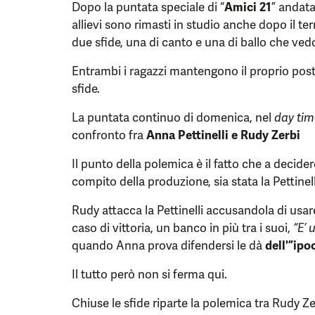
Dopo la puntata speciale di “
Amici 21
” andata
allievi sono rimasti in studio anche dopo il 
due sfide, una di canto e una di ballo che ve
Entrambi i ragazzi mantengono il proprio post
sfide.
La puntata continuo di domenica, nel
day tim
confronto fra
Anna Pettinelli e Rudy Zerbi
Il punto della polemica è il fatto che a decide
compito della produzione, sia stata la Pettinell
Rudy attacca la Pettinelli accusandola di us
caso di vittoria, un banco in più tra i suoi,
“E’ 
quando Anna prova difendersi le dà
dell'”ipo
Il tutto però non si ferma qui.
Chiuse le sfide riparte la polemica tra Rudy Ze