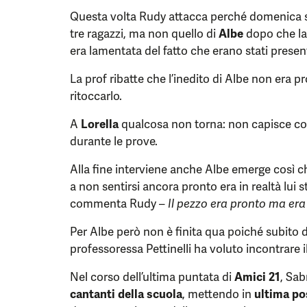
Questa volta Rudy attacca perché domenica so
tre ragazzi, ma non quello di
Albe
dopo che la 
era lamentata del fatto che erano stati present
La prof ribatte che l’inedito di Albe non era p
ritoccarlo.
A
Lorella
qualcosa non torna: non capisce c
durante le prove.
Alla fine interviene anche Albe emerge così c
a non sentirsi ancora pronto era in realtà lui s
commenta Rudy –
Il pezzo era pronto ma era 
Per Albe però non è finita qua poiché subito 
professoressa Pettinelli ha voluto incontrare il
Nel corso dell’ultima puntata di
Amici 21
, Sab
cantanti della scuola
, mettendo in
ultima po