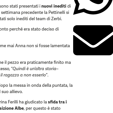
no stati presentati i
nuovi inediti
di
settimana precedente la Pettinelli si
ati solo inediti del team di Zerbi.
ronto perché era stato deciso di
ome mai Anna non si fosse lamentata
he il pezzo era praticamente finito ma
tesso, “
Quindi è un’altra storia
–
il ragazzo a non esserlo
“.
dopo la messa in onda della puntata, la
 suo allievo.
rina Ferilli ha giudicato la
sfida tra i
sizione Albe
, per questo è stato