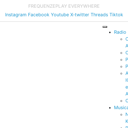
FREQUENZE
PLAY EVERYWHERE
Instagram
Facebook
Youtube
X-twitter
Threads
Tiktok
Radio
A
C
P
P
I
A
C
Music
K