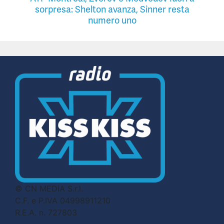
sorpresa: Shelton avanza, Sinner resta
numero uno
© CN MEDIA S.r.l.
C.F. e P.IVA 04998911210
R.E.A. n. 727803