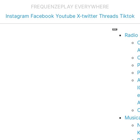
FREQUENZE
PLAY EVERYWHERE
Instagram
Facebook
Youtube
X-twitter
Threads
Tiktok
Radio
A
C
P
P
I
A
C
Music
K