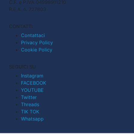
C.F. e P.IVA 04998911210
R.E.A. n. 727803
CONTATTI
Contattaci
Privacy Policy
Cookie Policy
SEGUICI SU
Instagram
FACEBOOK
YOUTUBE
Twitter
Threads
TIK TOK
Whatsapp