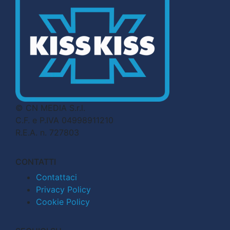
© CN MEDIA S.r.l.
C.F. e P.IVA 04998911210
R.E.A. n. 727803
CONTATTI
Contattaci
Privacy Policy
Cookie Policy