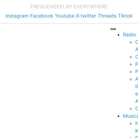
FREQUENZE
PLAY EVERYWHERE
Instagram
Facebook
Youtube
X-twitter
Threads
Tiktok
Radio
A
C
P
P
I
A
C
Music
K