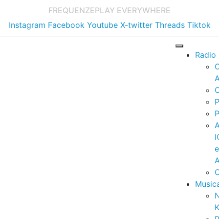
FREQUENZE
PLAY EVERYWHERE
Instagram
Facebook
Youtube
X-twitter
Threads
Tiktok
Radio
A
C
P
P
I
A
C
Music
K