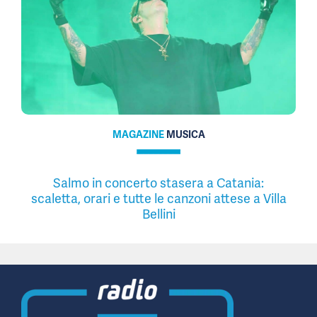
MAGAZINE
MUSICA
Salmo in concerto stasera a Catania:
scaletta, orari e tutte le canzoni attese a Villa
Bellini