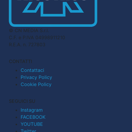
© CN MEDIA S.r.l.
C.F. e P.IVA 04998911210
R.E.A. n. 727803
CONTATTI
Contattaci
Privacy Policy
Cookie Policy
SEGUICI SU
Instagram
FACEBOOK
YOUTUBE
Twitter