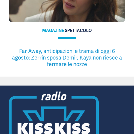
MAGAZINE
SPETTACOLO
Far Away, anticipazioni e trama di oggi 6
agosto: Zerrin sposa Demir, Kaya non riesce a
fermare le nozze