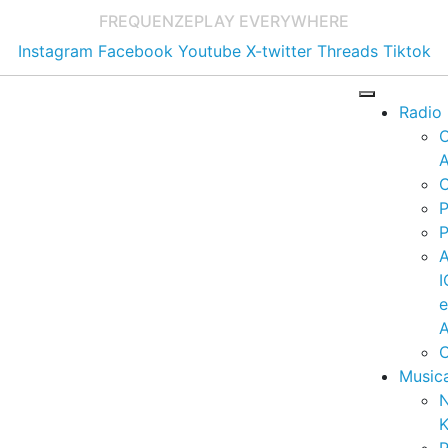
FREQUENZE
PLAY EVERYWHERE
Instagram
Facebook
Youtube
X-twitter
Threads
Tiktok
Radio
A
C
P
P
I
A
C
Music
K