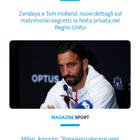
Zendaya e Tom Holland, nuovi dettagli sul
matrimonio segreto: la festa privata nel
Regno Unito
MAGAZINE
SPORT
Milan, Amorim: “Possiamo vincere ogni