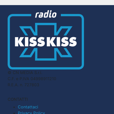
© CN MEDIA S.r.l.
C.F. e P.IVA 04998911210
R.E.A. n. 727803
CONTATTI
Contattaci
Privacy Policy