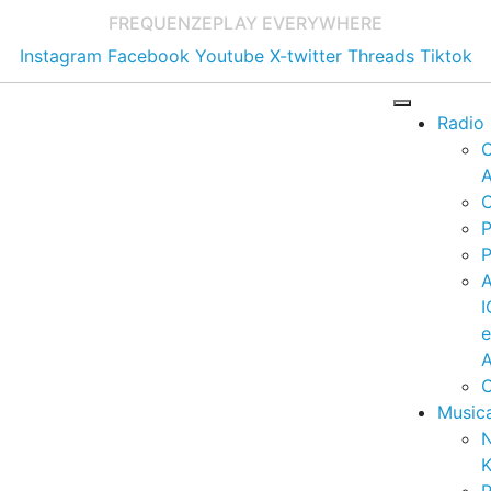
FREQUENZE
PLAY EVERYWHERE
Instagram
Facebook
Youtube
X-twitter
Threads
Tiktok
Radio
A
C
P
P
I
A
C
Music
K