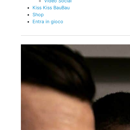
Video Social
Kiss Kiss BauBau
Shop
Entra in gioco