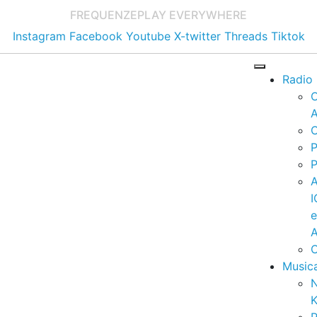
FREQUENZE
PLAY EVERYWHERE
Instagram
Facebook
Youtube
X-twitter
Threads
Tiktok
Radio
A
C
P
P
I
A
C
Music
K