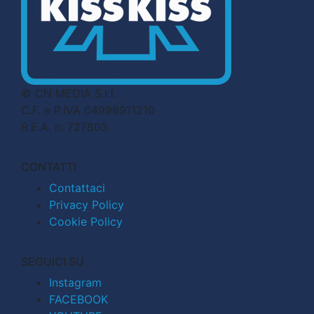
© CN MEDIA S.r.l.
C.F. e P.IVA 04998911210
R.E.A. n. 727803
CONTATTI
Contattaci
Privacy Policy
Cookie Policy
SEGUICI SU
Instagram
FACEBOOK