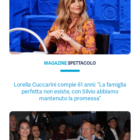
MAGAZINE
SPETTACOLO
Lorella Cuccarini compie 61 anni: “La famiglia
perfetta non esiste, con Silvio abbiamo
mantenuto la promessa”