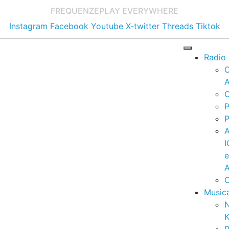
FREQUENZE
PLAY EVERYWHERE
Instagram
Facebook
Youtube
X-twitter
Threads
Tiktok
Radio
A
C
P
P
I
A
C
Music
K