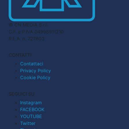
© CN MEDIA S.r.l.
C.F. e P.IVA 04998911210
R.E.A. n. 727803
CONTATTI
Contattaci
Privacy Policy
Cookie Policy
SEGUICI SU
Instagram
FACEBOOK
YOUTUBE
Twitter