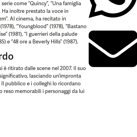
n serie come “Quincy”, “Una famiglia
. Ha inoltre prestato la voce in
m”. Al cinema, ha recitato in
” (1978), “Youngblood” (1978), “Bastano
e” (1981), “I guerrieri della palude
85) e “48 ore a Beverly Hills” (1987).
ordo
 è ritirato dalle scene nel 2007. Il suo
significativo, lasciando un’impronta
 Il pubblico e i colleghi lo ricordano
nno reso memorabili i personaggi da lui