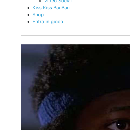
Video Social
Kiss Kiss BauBau
Shop
Entra in gioco