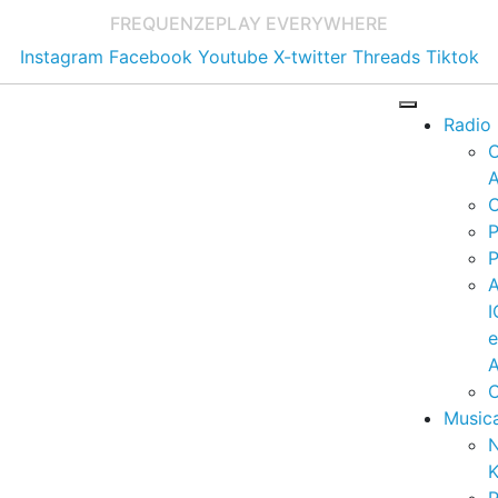
FREQUENZE
PLAY EVERYWHERE
Instagram
Facebook
Youtube
X-twitter
Threads
Tiktok
Radio
A
C
P
P
I
A
C
Music
K