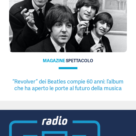
MAGAZINE
SPETTACOLO
“Revolver” dei Beatles compie 60 anni: l’album
che ha aperto le porte al futuro della musica