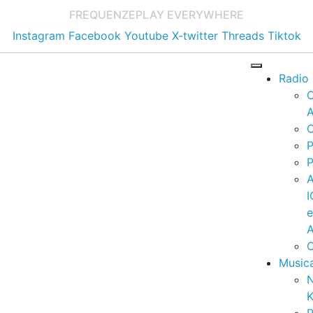
FREQUENZE
PLAY EVERYWHERE
Instagram
Facebook
Youtube
X-twitter
Threads
Tiktok
Radio
A
C
P
P
I
A
C
Music
K