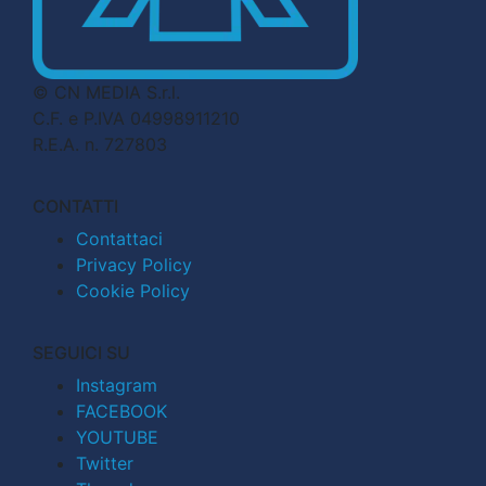
© CN MEDIA S.r.l.
C.F. e P.IVA 04998911210
R.E.A. n. 727803
CONTATTI
Contattaci
Privacy Policy
Cookie Policy
SEGUICI SU
Instagram
FACEBOOK
YOUTUBE
Twitter