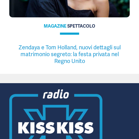
MAGAZINE
SPETTACOLO
Zendaya e Tom Holland, nuovi dettagli sul
matrimonio segreto: la festa privata nel
Regno Unito