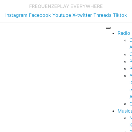
FREQUENZE
PLAY EVERYWHERE
Instagram
Facebook
Youtube
X-twitter
Threads
Tiktok
Radio
A
C
P
P
I
A
C
Music
K