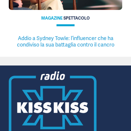
MAGAZINE
SPETTACOLO
Addio a Sydney Towle: l’influencer che ha
condiviso la sua battaglia contro il cancro