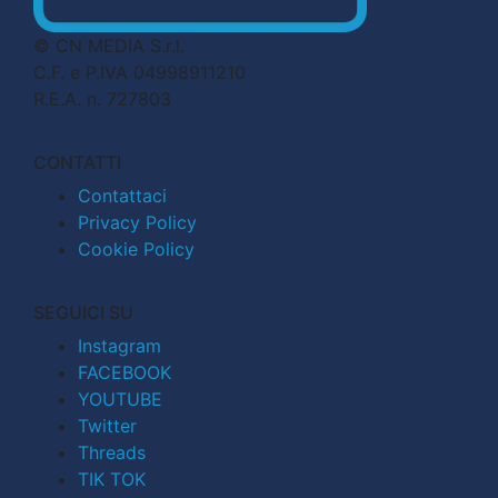
© CN MEDIA S.r.l.
C.F. e P.IVA 04998911210
R.E.A. n. 727803
CONTATTI
Contattaci
Privacy Policy
Cookie Policy
SEGUICI SU
Instagram
FACEBOOK
YOUTUBE
Twitter
Threads
TIK TOK