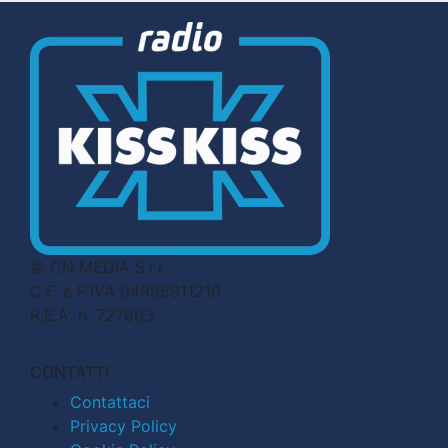
© CN MEDIA S.r.l.
C.F. e P.IVA 04998911210
R.E.A. n. 727803
CONTATTI
Contattaci
Privacy Policy