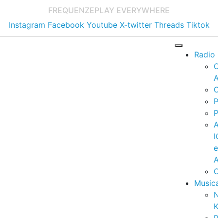
FREQUENZE
PLAY EVERYWHERE
Instagram
Facebook
Youtube
X-twitter
Threads
Tiktok
Radio
A
C
P
P
I
A
C
Music
K