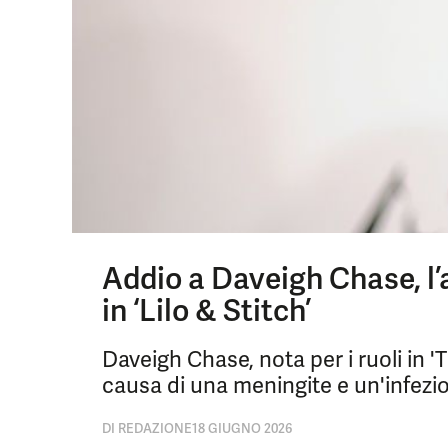
Addio a Daveigh Chase, l’at
in ‘Lilo & Stitch’
Daveigh Chase, nota per i ruoli in 'T
causa di una meningite e un'infezi
DI
REDAZIONE
18 GIUGNO 2026