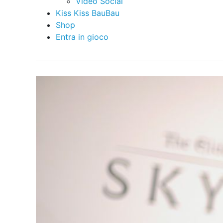
Video Social
Kiss Kiss BauBau
Shop
Entra in gioco