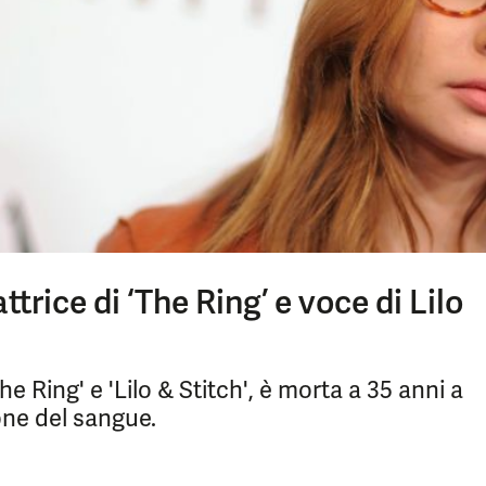
trice di ‘The Ring’ e voce di Lilo
he Ring' e 'Lilo & Stitch', è morta a 35 anni a
one del sangue.