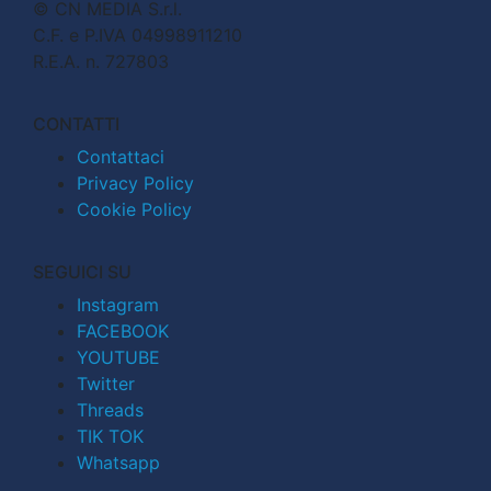
© CN MEDIA S.r.l.
C.F. e P.IVA 04998911210
R.E.A. n. 727803
CONTATTI
Contattaci
Privacy Policy
Cookie Policy
SEGUICI SU
Instagram
FACEBOOK
YOUTUBE
Twitter
Threads
TIK TOK
Whatsapp