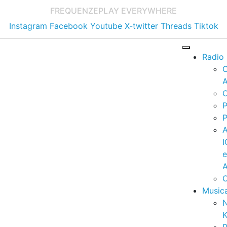
FREQUENZE
PLAY EVERYWHERE
Instagram
Facebook
Youtube
X-twitter
Threads
Tiktok
Radio
A
C
P
P
I
A
C
Music
K