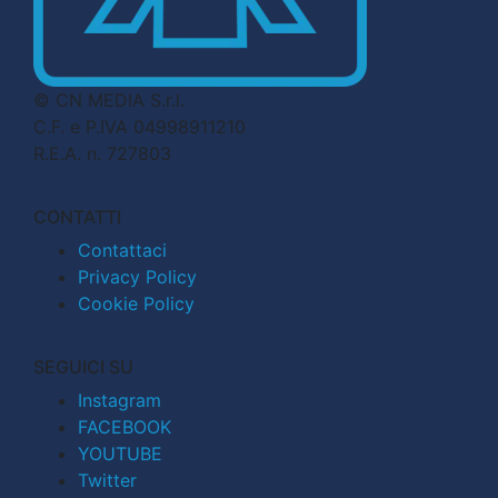
© CN MEDIA S.r.l.
C.F. e P.IVA 04998911210
R.E.A. n. 727803
CONTATTI
Contattaci
Privacy Policy
Cookie Policy
SEGUICI SU
Instagram
FACEBOOK
YOUTUBE
Twitter