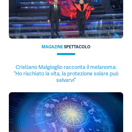
MAGAZINE
SPETTACOLO
Cristiano Malgioglio racconta il melanoma:
“Ho rischiato la vita, la protezione solare può
salvarvi”