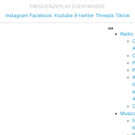
FREQUENZE
PLAY EVERYWHERE
Instagram
Facebook
Youtube
X-twitter
Threads
Tiktok
Radio
A
C
P
P
I
A
C
Music
K