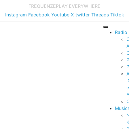
FREQUENZE
PLAY EVERYWHERE
Instagram
Facebook
Youtube
X-twitter
Threads
Tiktok
Radio
A
C
P
P
I
A
C
Music
K