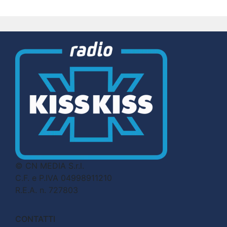
© CN MEDIA S.r.l.
C.F. e P.IVA 04998911210
R.E.A. n. 727803
CONTATTI