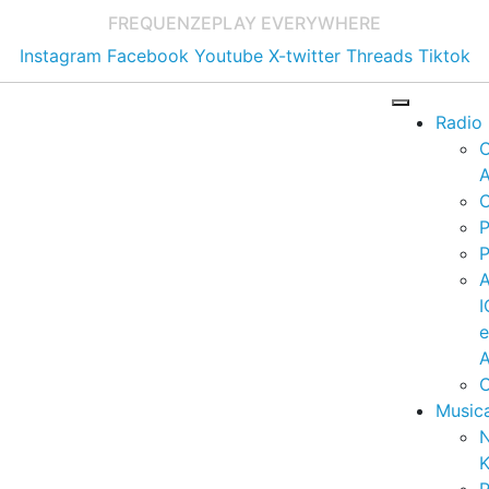
FREQUENZE
PLAY EVERYWHERE
Instagram
Facebook
Youtube
X-twitter
Threads
Tiktok
Radio
A
C
P
P
I
A
C
Music
K