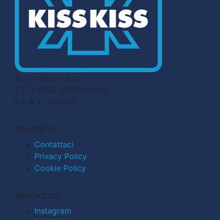
© CN MEDIA S.r.l.
C.F. e P.IVA 04998911210
R.E.A. n. 727803
CONTATTI
Contattaci
Privacy Policy
Cookie Policy
SEGUICI SU
Instagram