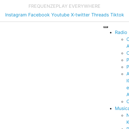
FREQUENZE
PLAY EVERYWHERE
Instagram
Facebook
Youtube
X-twitter
Threads
Tiktok
Radio
A
C
P
P
I
A
C
Music
K