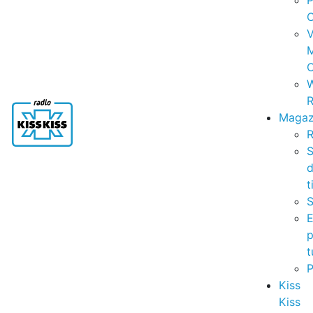
P
C
V
C
R
Magaz
R
S
t
S
p
t
Kiss
Kiss