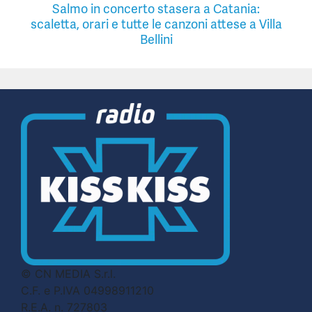
Salmo in concerto stasera a Catania:
scaletta, orari e tutte le canzoni attese a Villa
Bellini
© CN MEDIA S.r.l.
C.F. e P.IVA 04998911210
R.E.A. n. 727803