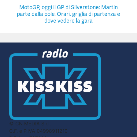
MotoGP, oggi il GP di Silverstone: Martin
parte dalla pole. Orari, griglia di partenza e
dove vedere la gara
© CN MEDIA S.r.l.
C.F. e P.IVA 04998911210