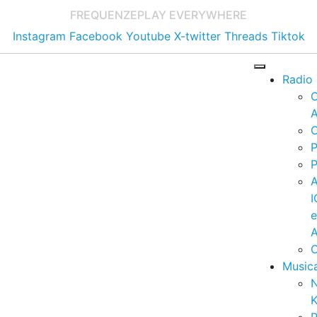
FREQUENZE
PLAY EVERYWHERE
Instagram
Facebook
Youtube
X-twitter
Threads
Tiktok
Radio
A
C
P
P
I
A
C
Music
K