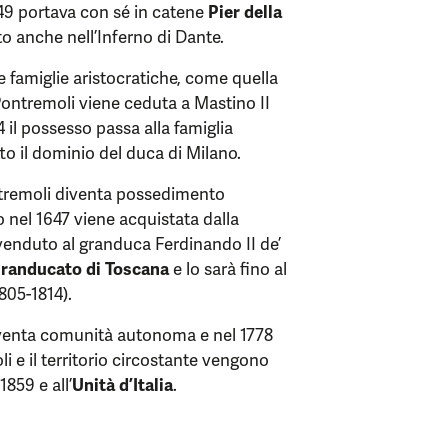
249 portava con sé in catene
Pier della
ato anche nell’Inferno di Dante.
e famiglie aristocratiche, come quella
Pontremoli viene ceduta a Mastino II
4 il possesso passa alla famiglia
tto il dominio del duca di Milano.
ontremoli diventa possedimento
 nel 1647 viene acquistata dalla
venduto al granduca Ferdinando II de’
randucato di Toscana
e lo sarà fino al
805-1814).
diventa comunità autonoma e nel 1778
i e il territorio circostante vengono
1859 e all’
Unità d’Italia
.