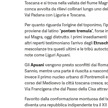
Toscana e si trova nella vallata del fiume Magr
conca avvolta da rilievi collinari lungo uno de
Val Padana con Liguria e Toscana.
Per quanto riguarda l’origine del toponimo, l’i
proviene dal latino “
pontem tremula
”, forse 
sul Magra, oggi distrutto. I primi insediamenti 
altri reperti testimoniano l’arrivo degli
Etrusch
mescolanze tra questi ultimi e le tribù autoct
note come Liguri Apuani.
Gli
Apuani
vengono presto sconfitti dai Romani 
Sannio, mentre una parte è riuscita a nascond
invece il primo nucleo urbano di Pontremoli
corso del Medioevo la città toscana cresce, so
Via Francigena che dal Passo della Cisa attrav
Favorito dalla conformazione montuosa del ter
diventa una repubblica indipendente tra il XII 