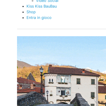
Video Social
Kiss Kiss BauBau
Shop
Entra in gioco