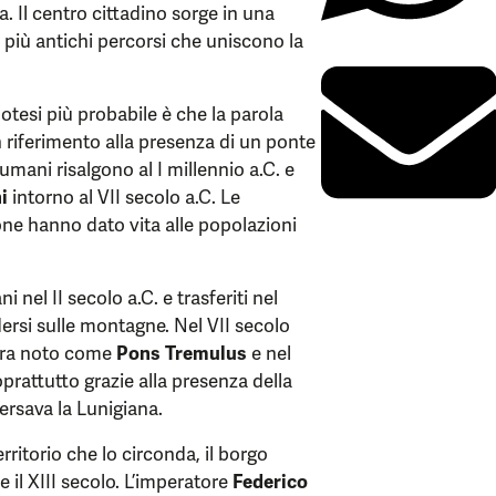
a. Il centro cittadino sorge in una
i più antichi percorsi che uniscono la
potesi più probabile è che la parola
in riferimento alla presenza di un ponte
umani risalgono al I millennio a.C. e
i
intorno al VII secolo a.C. Le
one hanno dato vita alle popolazioni
nel II secolo a.C. e trasferiti nel
ersi sulle montagne. Nel VII secolo
 era noto come
Pons Tremulus
e nel
prattutto grazie alla presenza della
ersava la Lunigiana.
ritorio che lo circonda, il borgo
e il XIII secolo. L’imperatore
Federico