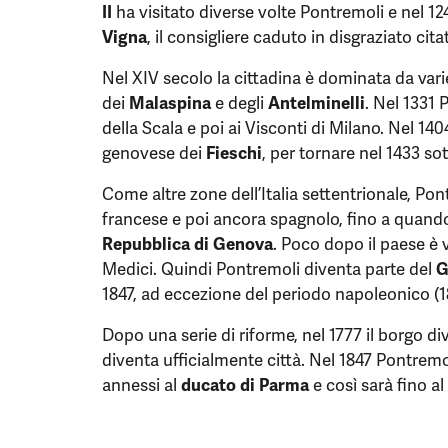
II
ha visitato diverse volte Pontremoli e nel 1
Vigna
, il consigliere caduto in disgraziato cit
Nel XIV secolo la cittadina è dominata da vari
dei
Malaspina
e degli
Antelminelli
. Nel 1331 
della Scala e poi ai Visconti di Milano. Nel 140
genovese dei
Fieschi
, per tornare nel 1433 so
Come altre zone dell’Italia settentrionale, P
francese e poi ancora spagnolo, fino a quando
Repubblica di Genova
. Poco dopo il paese è 
Medici. Quindi Pontremoli diventa parte del
G
1847, ad eccezione del periodo napoleonico (1
Dopo una serie di riforme, nel 1777 il borgo 
diventa ufficialmente città. Nel 1847 Pontremol
annessi al
ducato di Parma
e così sarà fino al 