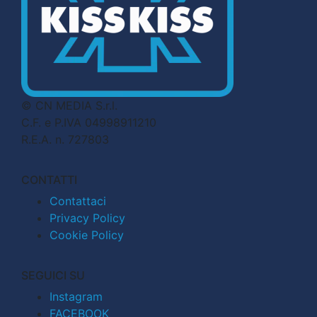
© CN MEDIA S.r.l.
C.F. e P.IVA 04998911210
R.E.A. n. 727803
CONTATTI
Contattaci
Privacy Policy
Cookie Policy
SEGUICI SU
Instagram
FACEBOOK