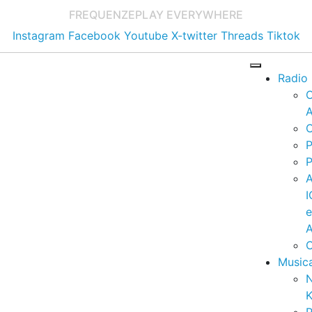
FREQUENZE
PLAY EVERYWHERE
Instagram
Facebook
Youtube
X-twitter
Threads
Tiktok
Radio
A
C
P
P
I
A
C
Music
K