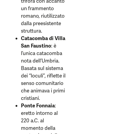
trifora con accanto
un frammento
romano, riutilizzato
dalla preesistente
struttura.
Catacomba di Villa
San Faustino
: è
l’unica catacomba
nota dell’Umbria.
Basata sul sistema
dei “loculi”, riflette il
senso comunitario
che animava i primi
cristiani.
Ponte Fonnaia
:
eretto intorno al
220 a.C. al
momento della