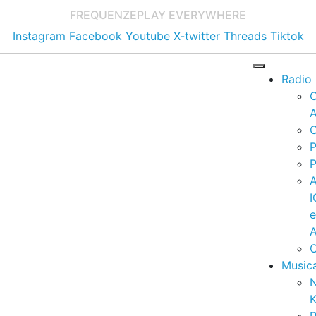
FREQUENZE
PLAY EVERYWHERE
Instagram
Facebook
Youtube
X-twitter
Threads
Tiktok
Radio
A
C
P
P
I
A
C
Music
K