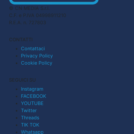
© CN MEDIA S.r.l.
C.F. e P.IVA 04998911210
R.E.A. n. 727803
CONTATTI
Contattaci
Privacy Policy
Cookie Policy
SEGUICI SU
Instagram
FACEBOOK
YOUTUBE
Twitter
Threads
TIK TOK
Whatsapp