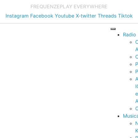
FREQUENZE
PLAY EVERYWHERE
Instagram
Facebook
Youtube
X-twitter
Threads
Tiktok
Radio
A
C
P
P
I
A
C
Music
K