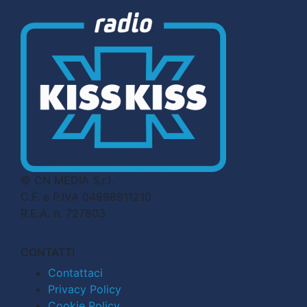
© CN MEDIA S.r.l.
C.F. e P.IVA 04998911210
R.E.A. n. 727803
CONTATTI
Contattaci
Privacy Policy
Cookie Policy