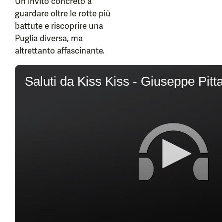
Un invito concreto a
guardare oltre le rotte più
battute e riscoprire una
Puglia diversa, ma
altrettanto affascinante.
0
seconds
of
6
minutes,
14
seconds