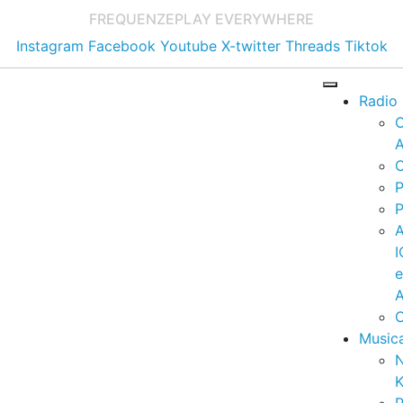
FREQUENZE
PLAY EVERYWHERE
Instagram
Facebook
Youtube
X-twitter
Threads
Tiktok
Radio
A
C
P
P
I
A
C
Music
K