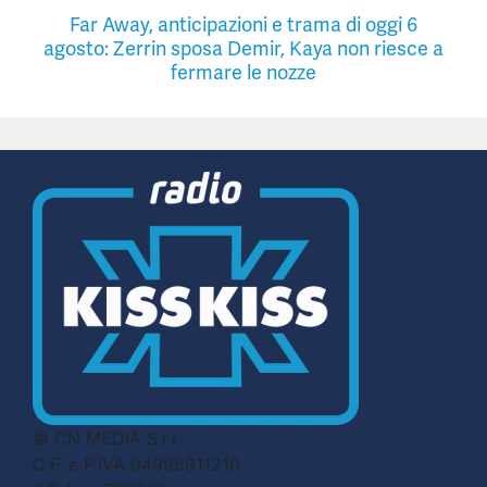
Far Away, anticipazioni e trama di oggi 6
agosto: Zerrin sposa Demir, Kaya non riesce a
fermare le nozze
© CN MEDIA S.r.l.
C.F. e P.IVA 04998911210