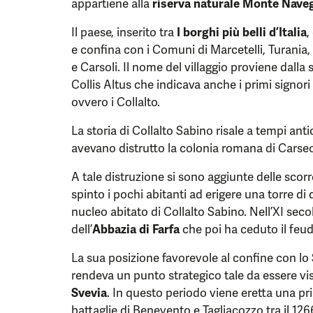
appartiene alla
riserva naturale Monte Nave
Il paese, inserito tra
I borghi più belli d’Italia
,
e confina con i Comuni di Marcetelli, Turania
e Carsoli. Il nome del villaggio proviene dal
Collis Altus che indicava anche i primi signori
ovvero i Collalto.
La storia di Collalto Sabino risale a tempi ant
avevano distrutto la colonia romana di Carseol
A tale distruzione si sono aggiunte delle scor
spinto i pochi abitanti ad erigere una torre di d
nucleo abitato di Collalto Sabino. Nell’XI seco
dell’
Abbazia di Farfa
che poi ha ceduto il feud
La sua posizione favorevole al confine con lo S
rendeva un punto strategico tale da essere vi
Svevia
. In questo periodo viene eretta una pr
battaglie di Benevento e Tagliacozzo tra il 1266