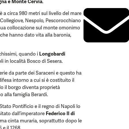
gna e Monte Cervia
.
 è a circa 980 metri sul livello del mare
, Collegiove, Nespolo, Pescorocchiano
la sua collocazione sul monte omonimo
 che hanno dato vita alla baronia,
ichissimi, quando i
Longobardi
i in località Bosco di Sesera.
rerie da parte dei Saraceni e questo ha
ifesa intorno a cui si è costituito il
lo il borgo diventa proprietà
o alla famiglia Berardi.
tato Pontificio e il regno di Napoli lo
sitato dall’imperatore
Federico II di
ima cinta muraria, soprattutto dopo le
 e il 1268.