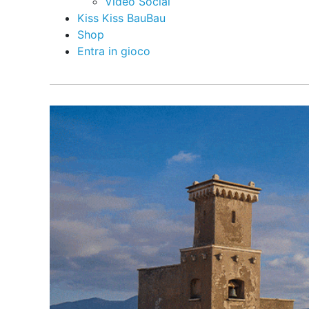
Video Social
Kiss Kiss BauBau
Shop
Entra in gioco