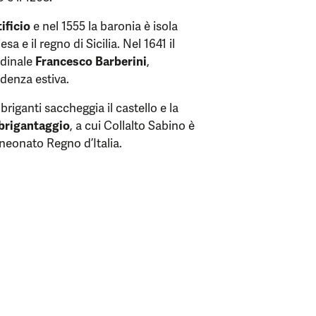
ificio
e nel 1555 la baronia è isola
sa e il regno di Sicilia. Nel 1641 il
rdinale
Francesco Barberini
,
denza estiva.
riganti saccheggia il castello e la
brigantaggio
, a cui Collalto Sabino è
 neonato Regno d’Italia.