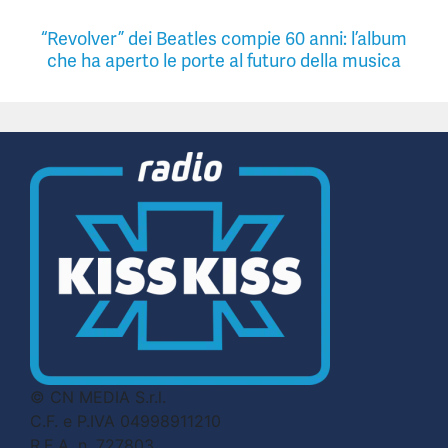
“Revolver” dei Beatles compie 60 anni: l’album
che ha aperto le porte al futuro della musica
© CN MEDIA S.r.l.
C.F. e P.IVA 04998911210
R.E.A. n. 727803