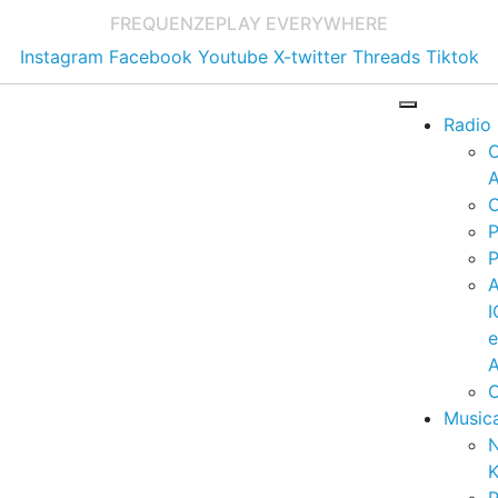
FREQUENZE
PLAY EVERYWHERE
Instagram
Facebook
Youtube
X-twitter
Threads
Tiktok
Radio
A
C
P
P
I
A
C
Music
K