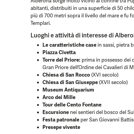
Alberona sorge molto vicino al confine tra P
abitanti, distribuiti in una superficie di 50 ch
più di 700 metri sopra il livello del mare e fu 
Templari.
Luoghi e attività di interesse di Alber
Le caratteristiche case
in sassi, pietra 
Piazza Civetta
Torre del Priore:
prima in possesso dei ca
Gran Priore dell’Ordine dei Cavalieri di M
Chiesa di San Rocco
(XVI secolo)
Chiesa di San Giuseppe
(XVII secolo)
Museum Antiquarium
Arco dei Mille
Tour delle Cento Fontane
Escursione
nei sentieri del bosco del Su
Festa patronale
per San Giovanni Battis
Presepe vivente