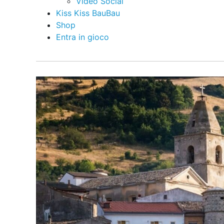
Video Social
Kiss Kiss BauBau
Shop
Entra in gioco