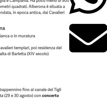
uglia e Campania. Ha poco meno di 900
ilometri quadrati. Alberona è situata a
fondata, in epoca antica, dai Cavalieri
ona
bianca o in muratura
valieri templari, poi residenza del
alta di Barletta (XIV secolo)
bappennino fino al canale del Tigli
ta (29 e 30 agosto) con
concerto