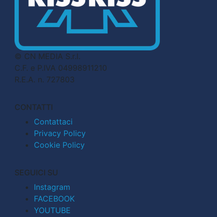
© CN MEDIA S.r.l.
C.F. e P.IVA 04998911210
R.E.A. n. 727803
CONTATTI
Contattaci
Privacy Policy
Cookie Policy
SEGUICI SU
Instagram
FACEBOOK
YOUTUBE