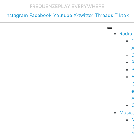
FREQUENZE
PLAY EVERYWHERE
Instagram
Facebook
Youtube
X-twitter
Threads
Tiktok
Radio
A
C
P
P
I
A
C
Music
K