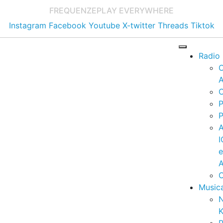
FREQUENZE
PLAY EVERYWHERE
Instagram
Facebook
Youtube
X-twitter
Threads
Tiktok
Radio
A
C
P
P
I
A
C
Music
K