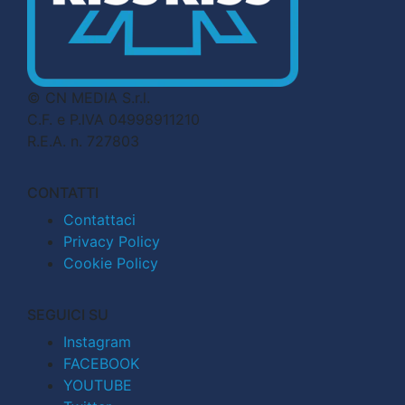
© CN MEDIA S.r.l.
C.F. e P.IVA 04998911210
R.E.A. n. 727803
CONTATTI
Contattaci
Privacy Policy
Cookie Policy
SEGUICI SU
Instagram
FACEBOOK
YOUTUBE