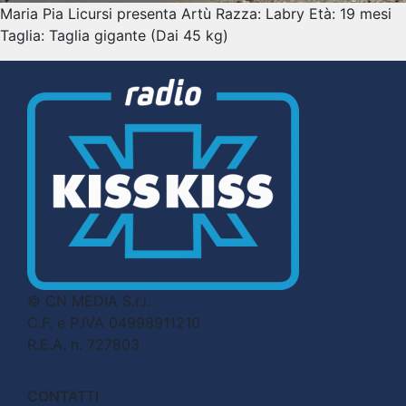
Maria Pia Licursi presenta Artù Razza: Labry Età: 19 mesi
Taglia: Taglia gigante (Dai 45 kg)
© CN MEDIA S.r.l.
C.F. e P.IVA 04998911210
R.E.A. n. 727803
CONTATTI