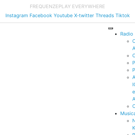
FREQUENZE
PLAY EVERYWHERE
Instagram
Facebook
Youtube
X-twitter
Threads
Tiktok
Radio
A
C
P
P
I
A
C
Music
K