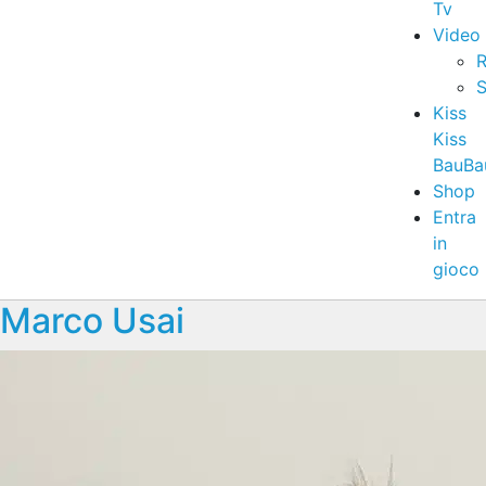
Tv
Video
R
S
Kiss
Kiss
BauBa
Shop
Entra
in
gioco
Marco Usai