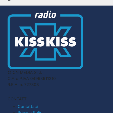
© CN MEDIA S.r.l.
C.F. e P.IVA 04998911210
R.E.A. n. 727803
CONTATTI
Contattaci
Privacy Policy