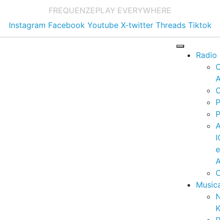
FREQUENZE
PLAY EVERYWHERE
Instagram
Facebook
Youtube
X-twitter
Threads
Tiktok
Radio
A
C
P
P
I
A
C
Music
K