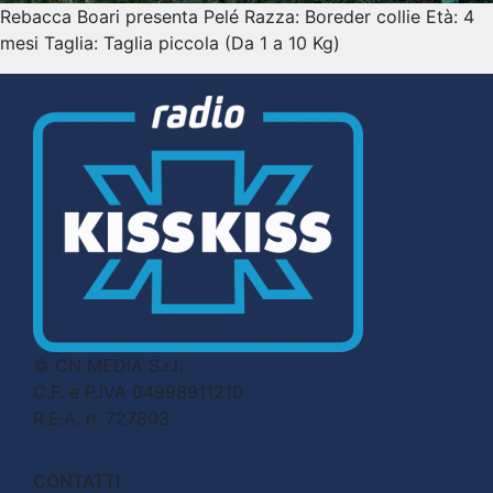
Rebacca Boari presenta Pelé Razza: Boreder collie Età: 4
mesi Taglia: Taglia piccola (Da 1 a 10 Kg)
© CN MEDIA S.r.l.
C.F. e P.IVA 04998911210
R.E.A. n. 727803
CONTATTI