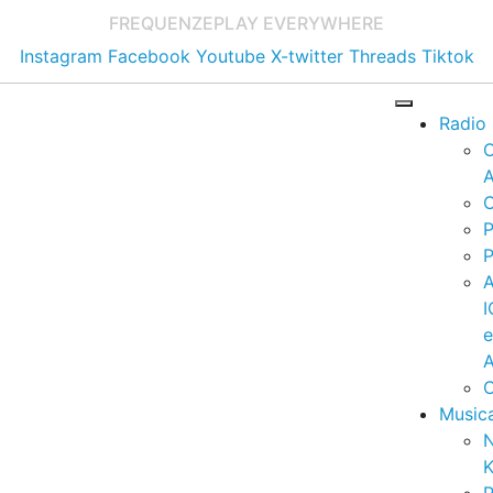
FREQUENZE
PLAY EVERYWHERE
Instagram
Facebook
Youtube
X-twitter
Threads
Tiktok
Radio
A
C
P
P
I
A
C
Music
K