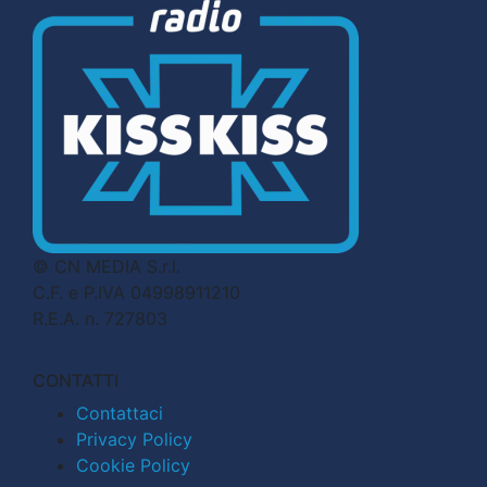
© CN MEDIA S.r.l.
C.F. e P.IVA 04998911210
R.E.A. n. 727803
CONTATTI
Contattaci
Privacy Policy
Cookie Policy