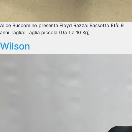
Alice Buccomino presenta Floyd Razza: Bassotto Età: 9
anni Taglia: Taglia piccola (Da 1 a 10 Kg)
Wilson