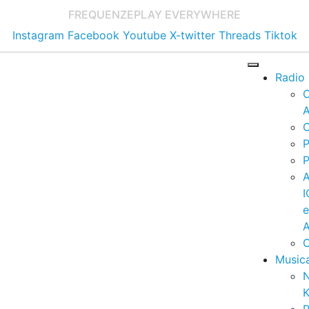
FREQUENZE
PLAY EVERYWHERE
Instagram
Facebook
Youtube
X-twitter
Threads
Tiktok
Radio
A
C
P
P
I
A
C
Music
K