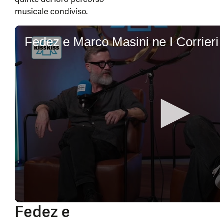
musicale condiviso.
0
seconds
Fedez e Marco Masini ne I Corrieri 
of
7
minutes,
54
seconds
Fedez e