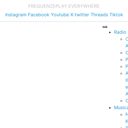
FREQUENZE
PLAY EVERYWHERE
Instagram
Facebook
Youtube
X-twitter
Threads
Tiktok
Radio
A
C
P
P
I
A
C
Music
K