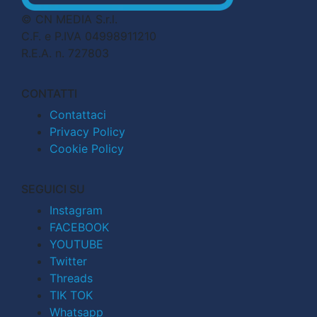
© CN MEDIA S.r.l.
C.F. e P.IVA 04998911210
R.E.A. n. 727803
CONTATTI
Contattaci
Privacy Policy
Cookie Policy
SEGUICI SU
Instagram
FACEBOOK
YOUTUBE
Twitter
Threads
TIK TOK
Whatsapp